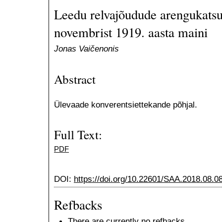
Leedu relvajõudude arengukats
novembrist 1919. aasta maini
Jonas Vaičenonis
Abstract
Ülevaade konverentsiettekande põhjal.
Full Text:
PDF
DOI:
https://doi.org/10.22601/SAA.2018.08.0
Refbacks
There are currently no refbacks.