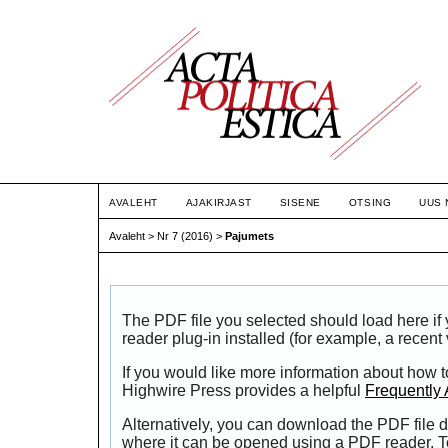
AVALEHT
AJAKIRJAST
SISENE
OTSING
UUS 
Avaleht
>
Nr 7 (2016)
>
Pajumets
The PDF file you selected should load here i
reader plug-in installed (for example, a recent
If you would like more information about how t
Highwire Press provides a helpful
Frequently
Alternatively, you can download the PDF file d
where it can be opened using a PDF reader. T