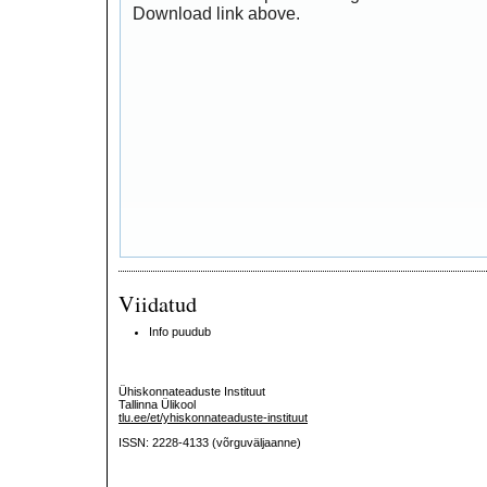
Download link above.
Viidatud
Info puudub
Ühiskonnateaduste Instituut
Tallinna Ülikool
tlu.ee/et/yhiskonnateaduste-instituut
ISSN: 2228-4133 (võrguväljaanne)