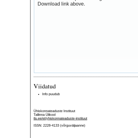
Download link above.
Viidatud
Info puudub
Ühiskonnateaduste Instituut
Tallinna Ülikool
tlu.ee/et/yhiskonnateaduste-instituut
ISSN: 2228-4133 (võrguväljaanne)