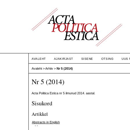
AVALEHT
AJAKIRJAST
SISENE
OTSING
UUS 
Avaleht
>
Arhiiv
>
Nr 5 (2014)
Nr 5 (2014)
Acta Politica Estica nr 5 ilmunud 2014. aastal.
Sisukord
Artikkel
Abstracts in English
- -