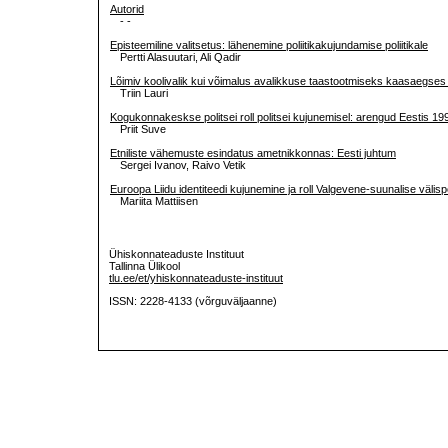
Autorid
- -
Episteemiline valitsetus: lähenemine poliitikakujundamise poliitikale
Pertti Alasuutari, Ali Qadir
Lõimiv koolivalik kui võimalus avalikkuse taastootmiseks kaasaegses
Triin Lauri
Kogukonnakeskse politsei roll politsei kujunemisel: arengud Eestis 1
Priit Suve
Etniliste vähemuste esindatus ametnikkonnas: Eesti juhtum
Sergei Ivanov, Raivo Vetik
Euroopa Liidu identiteedi kujunemine ja roll Valgevene-suunalise välisp
Mariita Mattiisen
Ühiskonnateaduste Instituut
Tallinna Ülikool
tlu.ee/et/yhiskonnateaduste-instituut
ISSN: 2228-4133 (võrguväljaanne)