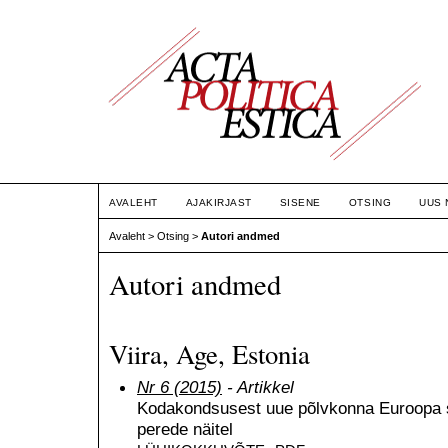
AVALEHT
AJAKIRJAST
SISENE
OTSING
UUS 
Avaleht
>
Otsing
>
Autori andmed
Autori andmed
Viira, Age, Estonia
Nr 6 (2015)
- Artikkel
Kodakondsusest uue põlvkonna Euroopa s
perede näitel