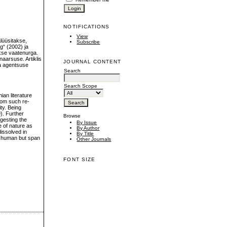
NOTIFICATIONS
View
alüüsitakse,
Subscribe
g“ (2002) ja
skse vaatenurga.
naarsuse. Artiklis
JOURNAL CONTENT
ja agentsuse
Search
Search Scope
an literature
from such re-
ty. Being
). Further
Browse
ggesting the
By Issue
 of nature as
By Author
issolved in
By Title
ly human but span
Other Journals
FONT SIZE