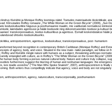
st Andrus Kivirähki ja Monique Roffey loomingu näitel. Toetudes materiaalsele ökokriitikale, an
stavad. Kõrvutades Roffey romaane „The White Woman on the Green Bicycle“ (2009), „Sun Do
 neis looduskultuuriline hägusus ja posthumaanne maailm, mis vaidlustab normatiivse inimke
utumisele, laiendades agentsuse ja hääle loodusele ning dekonstrueerides looduse ja kultuuri bi
taariast: transkorporeaalsus, loodus-kultuurilisus ja agentsus. Esmalt keskendutakse hääle 
 sulanduvad ühtseks looduskultuuriks.
kriitika, antropotsentrism, agentsus, looduskultuur, transkorporeaalsus, post- humanism
transformed beyond recognition in contemporary British-Caribbean (Monique Roffey) and Estoni
oncepts of agency, body, and voice. Situated in the new mate- rialist paradigm, we follow on 
iew, Roffey and Kivirähk mingle nature with humans as a subject, threatening anthropo-normativi
uncannily entangled with culture, as in Roffey’s “The White Woman on the Green Bicycle” (2009
: the human body forming a porous natural-cultural body. Nature and culture truly collapse, su
velists furthermore suggest the blurring of human and nonhuman languages: the emergence
ees, kes teadis ussisõnu” (“The Man Who Spoke Snakish”, 2007), anthropocentrism is finally d
coming. Both writers thus compellingly indicate that agency, voice and body are not singular
ism, anthropocentrism, agency, natureculture, transcorporeality, posthumanism