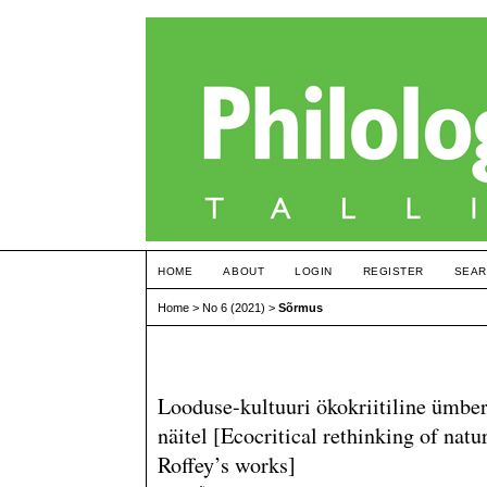
HOME
ABOUT
LOGIN
REGISTER
SEAR
Home
>
No 6 (2021)
>
Sõrmus
Looduse-kultuuri ökokriitiline ümbe
näitel [Ecocritical rethinking of na
Roffey’s works]