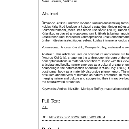
Maris Sõrmus, Suliko Liiv
Abstract
Ülevaade. Artiklis uuritakse looduse-kultuuri dualismi kujutami
kuidas kirjanikud looduse ja kultuuri vastandust ümber mõte
Kivirähki romaani „Mees, kes teadis ussisõnu“ (2007), ilmneb
Kirjanikud osutavad antropotsentrismi kriitikale ja kultuuri mu
käsitletakse uusi teoreetilisi kontseptsioone keskkonnahumani
ümbermõtestamisele, jõudes selleni, kuidas inimene ja loodus
Võtmesõnad: Andrus Kivirähk, Monique Roffey, materiaalne öko
Abstract. This article focuses on how nature and culture are 
(Andrus Kivirähk), shattering the anthropocentric core of the c
conceptualisations in material ecocriticism. In line with this v
articulate and bodily, nature emerges as a cultural creature, 
compelling is the naturalisation of culture in “Sun Dog” (2002)
posthuman body as a material- discursive phenomenon. The no
articulate and the view of humans as natural creatures. In “M
merging nature and culture and suggesting their intraactive be
the natural world around us.
Keywords: Andrus Kivirähk, Monique Roffey, material ecocritic
Full Text:
PDF
DOI:
https://doi.org/10.22601/PET.2021.06.04