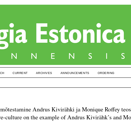
CH
CURRENT
ARCHIVES
ANNOUNCEMENTS
ORDERING
rmõtestamine Andrus Kivirähki ja Monique Roffey teos
ture-culture on the example of Andrus Kivirähk’s and M