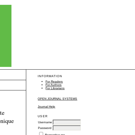
INFORMATION
For Readers
For Authors
For Librarians
OPEN JOURNAL SYSTEMS
Journal Help
te
USER
onique
Username
Password
Remember me