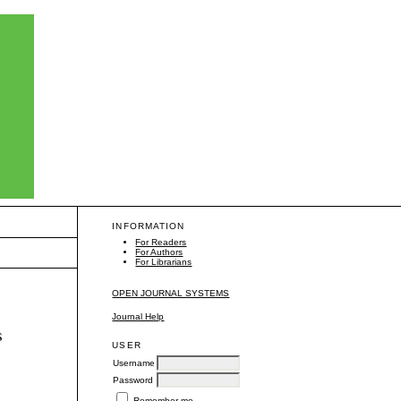
INFORMATION
For Readers
For Authors
For Librarians
OPEN JOURNAL SYSTEMS
Journal Help
s
USER
Username
Password
Remember me