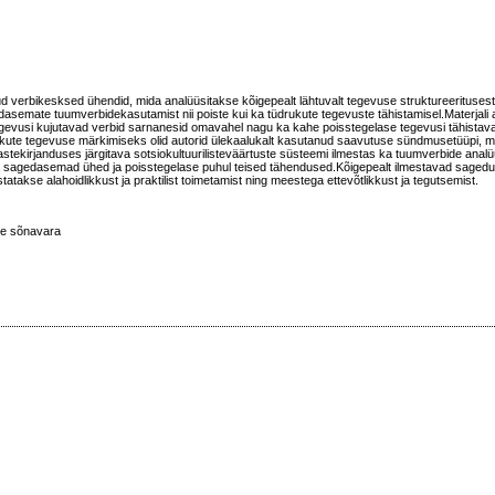
atud verbikesksed ühendid, mida analüüsitakse kõigepealt lähtuvalt tegevuse struktureeritusest
edasemate tuumverbidekasutamist nii poiste kui ka tüdrukute tegevuste tähistamisel.Materjali 
tegevusi kujutavad verbid sarnanesid omavahel nagu ka kahe poisstegelase tegevusi tähistava
ute tegevuse märkimiseks olid autorid ülekaalukalt kasutanud saavutuse sündmusetüüpi, mis
stekirjanduses järgitava sotsiokultuurilisteväärtuste süsteemi ilmestas ka tuumverbide analü
la sagedasemad ühed ja poisstegelase puhul teised tähendused.Kõigepealt ilmestavad saged
atakse alahoidlikkust ja praktilist toimetamist ning meestega ettevõtlikkust ja tegutsemist.
ine sõnavara