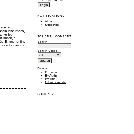
NOTIFICATIONS
View
Subscribe
 ajas e
analüüsist ilmnes,
d verbid.
JOURNAL CONTENT
 näitab, et
üs. Ilmnes, et ühe
Search
usloendi esimesed
Search Scope
Browse
By Issue
By Author
By Title
Other Journals
FONT SIZE