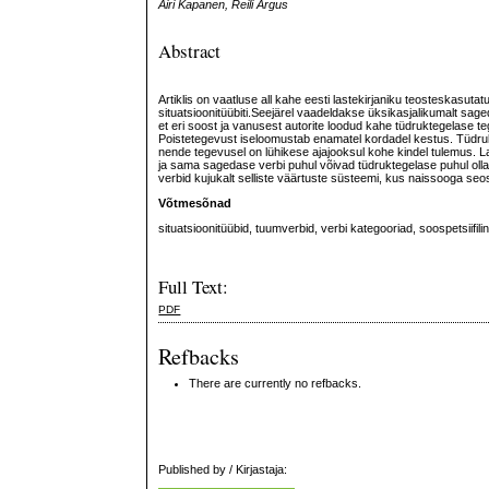
Airi Kapanen, Reili Argus
Abstract
Artiklis on vaatluse all kahe eesti lastekirjaniku teosteskasut
situatsioonitüübiti.Seejärel vaadeldakse üksikasjalikumalt sag
et eri soost ja vanusest autorite loodud kahe tüdruktegelase 
Poistetegevust iseloomustab enamatel kordadel kestus. Tüdruk
nende tegevusel on lühikese ajajooksul kohe kindel tulemus. La
ja sama sagedase verbi puhul võivad tüdruktegelase puhul ol
verbid kujukalt selliste väärtuste süsteemi, kus naissooga seost
Võtmesõnad
situatsioonitüübid, tuumverbid, verbi kategooriad, soospetsiifil
Full Text:
PDF
Refbacks
There are currently no refbacks.
Published by / Kirjastaja: